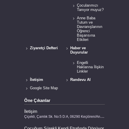
Çocularımızı
Tanıyor muyuz?
Anne Baba
Tutum ve
Davranışlarının
Öğrenci
Başarısına
Etkileri
Ziyaretçi Defteri
Haber ve
Duyurular
Engelli
Haklarına İlişkin
Linkler
İletişim
Randevu Al
Google Site Map
Öne Çıkanlar
İletişim
Çiçekli, Çamlık Sk. No:5 D:A, 06290 Keçiören/Ankara (0 312) 330 30 80 bilgi@rehberozelegitim.com
Çocuğum Sürekli Kendi Etrafında Dönüyor