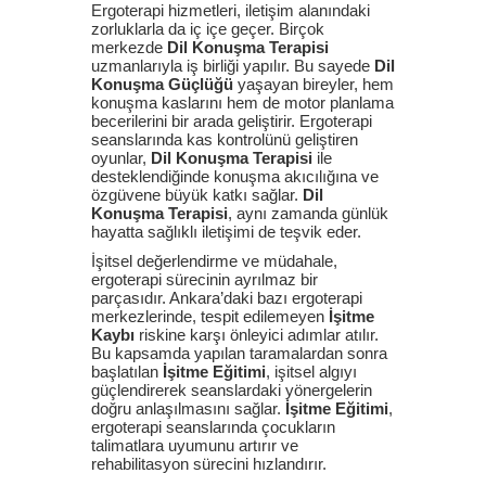
Ergoterapi hizmetleri, iletişim alanındaki
zorluklarla da iç içe geçer. Birçok
merkezde
Dil Konuşma Terapisi
uzmanlarıyla iş birliği yapılır. Bu sayede
Dil
Konuşma Güçlüğü
yaşayan bireyler, hem
konuşma kaslarını hem de motor planlama
becerilerini bir arada geliştirir. Ergoterapi
seanslarında kas kontrolünü geliştiren
oyunlar,
Dil Konuşma Terapisi
ile
desteklendiğinde konuşma akıcılığına ve
özgüvene büyük katkı sağlar.
Dil
Konuşma Terapisi
, aynı zamanda günlük
hayatta sağlıklı iletişimi de teşvik eder.
İşitsel değerlendirme ve müdahale,
ergoterapi sürecinin ayrılmaz bir
parçasıdır. Ankara’daki bazı ergoterapi
merkezlerinde, tespit edilemeyen
İşitme
Kaybı
riskine karşı önleyici adımlar atılır.
Bu kapsamda yapılan taramalardan sonra
başlatılan
İşitme Eğitimi
, işitsel algıyı
güçlendirerek seanslardaki yönergelerin
doğru anlaşılmasını sağlar.
İşitme Eğitimi
,
ergoterapi seanslarında çocukların
talimatlara uyumunu artırır ve
rehabilitasyon sürecini hızlandırır.