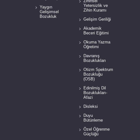
Zihinsel
Yetersizlik ve
Yaygın
Zihin Kuramı
Gelişimsel
Bozukluk
Gelişim Geriliği
Akademik
Beceri Eğitimi
Okuma Yazma
Öğretimi
Davranış
Bozuklukları
Otizm Spektrum
Bozukluğu
(OSB)
Edinilmiş Dil
Bozuklukları-
Afazi
Disleksi
Duyu
Bütünleme
Özel Öğrenme
Güçlüğü