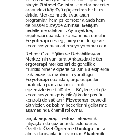
bireyin
Zihinsel Gelişim
ile motor beceriler
arasındaki köprüyü güçlendiren bir bilim
dalıdır. Merkezimizde uygulanan
programlar, hem psikomotor alanda hem
de bilişsel düzeyde
Zihinsel Gelişim
hedeflerine odaklanır. Aynı şekilde,
ergoterapi seansları kapsamında sunulan
Fizyoterapi
desteği, bireylerin denge ve
koordinasyonunu artırmaya yardımcı olur.
Rehber Özel Eğitim ve Rehabilitasyon
Merkezi’nin yanı sıra, Ankara’daki diğer
ergoterapi merkezleri
de genellikle
multidisipliner ekiplerle çalışır. Bu ekiplerde
fizik tedavi uzmanlarının yürüttüğü
Fizyoterapi
seansları, ergoterapistler
tarafından planlanan ince motor
egzersizleriyle bütünleşir. Böylece, el-göz
koordinasyonu geliştirildiği kadar postür
kontrolü de sağlanır.
Fizyoterapi
destekli
aktiviteler, öz bakım becerilerini geliştirme
aşamasında önemli rol oynar.
birçok ergoterapi merkezi, akademik
ihtiyaçları da göz önünde bulundurur.
Özellikle
Özel Öğrenme Güçlüğü
tanısı
almış danışanlar için sunulan
Akademik