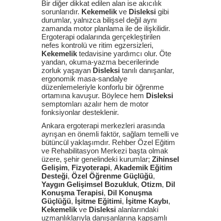
Bir diğer dikkat edilen alan ise akıcılık
sorunlarıdır.
Kekemelik
ve
Disleksi
gibi
durumlar, yalnızca bilişsel değil aynı
zamanda motor planlama ile de ilişkilidir.
Ergoterapi odalarında gerçekleştirilen
nefes kontrolü ve ritim egzersizleri,
Kekemelik
tedavisine yardımcı olur. Öte
yandan, okuma-yazma becerilerinde
zorluk yaşayan
Disleksi
tanılı danışanlar,
ergonomik masa-sandalye
düzenlemeleriyle konforlu bir öğrenme
ortamına kavuşur. Böylece hem
Disleksi
semptomları azalır hem de motor
fonksiyonlar desteklenir.
Ankara ergoterapi merkezleri arasında
ayrışan en önemli faktör, sağlam temelli ve
bütüncül yaklaşımdır. Rehber Özel Eğitim
ve Rehabilitasyon Merkezi başta olmak
üzere, şehir genelindeki kurumlar;
Zihinsel
Gelişim
,
Fizyoterapi
,
Akademik Eğitim
Desteği
,
Özel Öğrenme Güçlüğü
,
Yaygın Gelişimsel Bozukluk
,
Otizm
,
Dil
Konuşma Terapisi
,
Dil Konuşma
Güçlüğü
,
İşitme Eğitimi
,
İşitme Kaybı
,
Kekemelik
ve
Disleksi
alanlarındaki
uzmanlıklarıyla danışanlarına kapsamlı