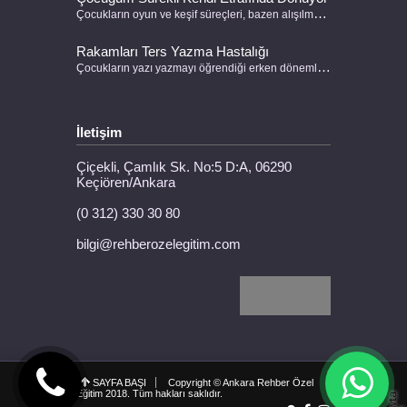
Çocukların oyun ve keşif süreçleri, bazen alışılmadık davranışlarla kendini gösterebilir. Çocuğum sürekli kendi etrafında dönüyor şikayeti, ebeveynlerin sıklıkla karşılaştığı bir durumdur.
Rakamları Ters Yazma Hastalığı
Çocukların yazı yazmayı öğrendiği erken dönemlerde, harfleri veya rakamları ters yazmaları sıkça karşılaşılan bir durumdur. Özellikle “3”, “5”, “7” gibi rakamlar ya da “b” ile “d” gibi harflerin karıştırılması okul öncesi ve ilkokul döneminde oldukça yaygındır.
İletişim
Çiçekli, Çamlık Sk. No:5 D:A, 06290
Keçiören/Ankara
(0 312) 330 30 80
bilgi@rehberozelegitim.com
SAYFA BAŞI
Copyright
© Ankara Rehber Özel
Eğitim 2018. Tüm hakları saklıdır.