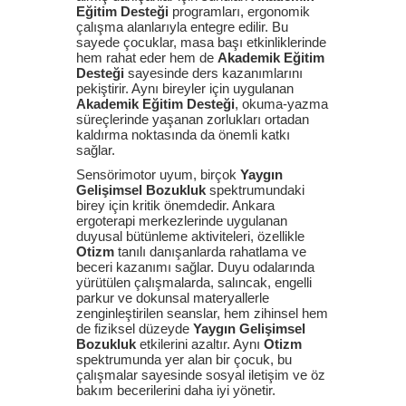
Eğitim Desteği
programları, ergonomik
çalışma alanlarıyla entegre edilir. Bu
sayede çocuklar, masa başı etkinliklerinde
hem rahat eder hem de
Akademik Eğitim
Desteği
sayesinde ders kazanımlarını
pekiştirir. Aynı bireyler için uygulanan
Akademik Eğitim Desteği
, okuma-yazma
süreçlerinde yaşanan zorlukları ortadan
kaldırma noktasında da önemli katkı
sağlar.
Sensörimotor uyum, birçok
Yaygın
Gelişimsel Bozukluk
spektrumundaki
birey için kritik önemdedir. Ankara
ergoterapi merkezlerinde uygulanan
duyusal bütünleme aktiviteleri, özellikle
Otizm
tanılı danışanlarda rahatlama ve
beceri kazanımı sağlar. Duyu odalarında
yürütülen çalışmalarda, salıncak, engelli
parkur ve dokunsal materyallerle
zenginleştirilen seanslar, hem zihinsel hem
de fiziksel düzeyde
Yaygın Gelişimsel
Bozukluk
etkilerini azaltır. Aynı
Otizm
spektrumunda yer alan bir çocuk, bu
çalışmalar sayesinde sosyal iletişim ve öz
bakım becerilerini daha iyi yönetir.